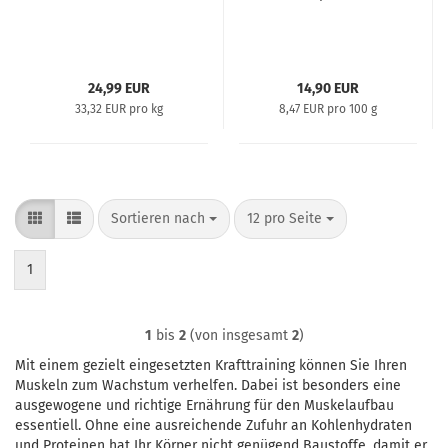
24,99 EUR
14,90 EUR
33,32 EUR pro kg
8,47 EUR pro 100 g
Sortieren nach
pro Seite
Sortieren nach
12 pro Seite
1
1
bis
2
(von insgesamt
2
)
Mit einem gezielt eingesetzten Krafttraining können Sie Ihren
Muskeln zum Wachstum verhelfen. Dabei ist besonders eine
ausgewogene und richtige Ernährung für den Muskelaufbau
essentiell. Ohne eine ausreichende Zufuhr an Kohlenhydraten
und Proteinen hat Ihr Körper nicht genügend Baustoffe, damit er