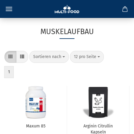
MUSKELAUFBAU
Sortieren nach
pro Seite
Sortieren nach
12 pro Seite
1
Maxum 85
Arginin Citrullin
Kapseln