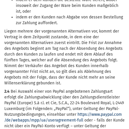
insoweit der Zugang der Ware beim Kunden maßgeblich
ist, oder
indem er den Kunden nach Abgabe von dessen Bestellung
zur Zahlung auffordert.
Liegen mehrere der vorgenannten Alternativen vor, kommt der
Vertrag in dem Zeitpunkt zustande, in dem eine der
vorgenannten Alternativen zuerst eintritt. Die Frist zur Annahme
des Angebots beginnt am Tag nach der Absendung des Angebots
durch den Kunden zu laufen und endet mit dem Ablauf des
fünften Tages, welcher auf die Absendung des Angebots folgt.
Nimmt der Verkäufer das Angebot des Kunden innerhalb
vorgenannter Frist nicht an, so gilt dies als Ablehnung des
Angebots mit der Folge, dass der Kunde nicht mehr an seine
Willenserklärung gebunden ist.
2.4
Bei Auswahl einer von PayPal angebotenen Zahlungsart
erfolgt die Zahlungsabwicklung über den Zahlungsdienstleister
PayPal (Europe) S.à r.l. et Cie, S.C.A., 22-24 Boulevard Royal, L-2449
Luxemburg (im Folgenden: „PayPal“), unter Geltung der PayPal-
Nutzungsbedingungen, einsehbar unter
https://www.paypal.com
/de
/webapps
/mpp
/ua
/useragreement-full
oder - falls der Kunde
nicht über ein PayPal-Konto verfügt – unter Geltung der