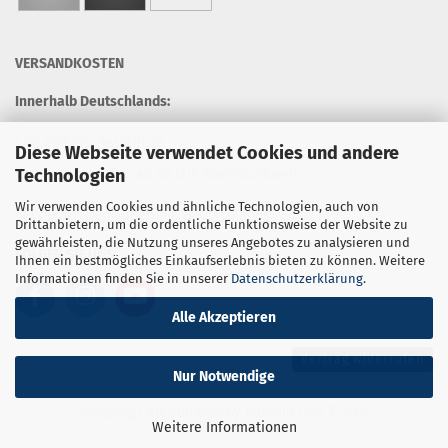
VERSANDKOSTEN
Innerhalb Deutschlands:
4,90 EUR pro Bestellung
Diese Webseite verwendet Cookies und andere
Technologien
Versandkostenfrei ab 50 EUR Warenkorbwert
Wir verwenden Cookies und ähnliche Technologien, auch von
Versandkosten außerhalb Deutschlands
Drittanbietern, um die ordentliche Funktionsweise der Website zu
gewährleisten, die Nutzung unseres Angebotes zu analysieren und
FOLGEN SIE UNS
Ihnen ein bestmögliches Einkaufserlebnis bieten zu können. Weitere
Informationen finden Sie in unserer
Datenschutzerklärung
.
Alle Akzeptieren
Vertrag widerrufen
Nur Notwendige
Shopping Cart Solution
by Gambio.com © 2026
Weitere Informationen