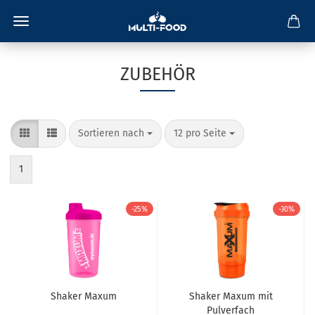
ZUBEHÖR
Sortieren nach
pro Seite
Sortieren nach
12 pro Seite
1
-25%
-30%
Shaker Maxum
Shaker Maxum mit
Pulverfach