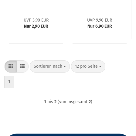
UVP 3,90 EUR
UVP 9,90 EUR
Nur 2,90 EUR
Nur 6,90 EUR
Sortieren nach
pro Seite
Sortieren nach
12 pro Seite
1
1
bis
2
(von insgesamt
2
)